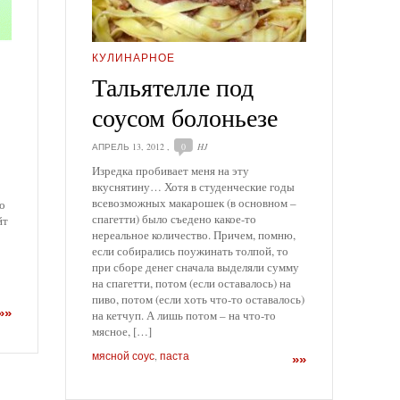
КУЛИНАРНОЕ
Тальятелле под
соусом болоньезе
АПРЕЛЬ 13, 2012
,
0
HJ
Изредка пробивает меня на эту
вкуснятину… Хотя в студенческие годы
всевозможных макарошек (в основном –
о
спагетти) было съедено какое-то
йт
нереальное количество. Причем, помню,
если собирались поужинать толпой, то
при сборе денег сначала выделяли сумму
на спагетти, потом (если оставалось) на
пиво, потом (если хоть что-то оставалось)
»»
на кетчуп. А лишь потом – на что-то
мясное, […]
мясной соус
,
паста
»»