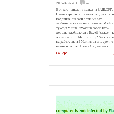
АПРЕЛЬ 13, 2012
,
0
HJ
Вот такой диалог я нашел на БАШ.ОРГе
Самое страшное – у меня пару раз были
подобные диалоги с такими вот
любознательными персонажами Marina
тук-тук Marina: нужен человек, кот-й
хорошо разбирается в Excell Алексей: г
ж ево взять то! Marina: нету? Алексей: 
на работу шоль? Marina: да мне срочно
нужна помощь! Алексей: ну может я […
башорг