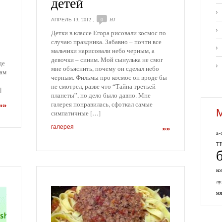
детей
АПРЕЛЬ 13, 2012
,
0
HJ
Детки в классе Егора рисовали космос по
случаю праздника. Забавно – почти все
:
мальчики нарисовали небо черным, а
девочки – синим. Мой сынулька не смог
де
мне объяснить, почему он сделал небо
вам
черным. Фильмы про космос он вроде бы
не смотрел, разве что “Тайна третьей
]
планеты”, но дело было давно. Мне
галерея понравилась, сфоткал самые
»»
симпатичные […]
галерея
»»
a-
Т
ко
л
мя