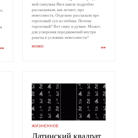
мой сынулька Им в школе подробно
рассказывали, как летают, про
т,
невесомость. Отдельно рассказали про
гороховый суп из тюбика. Почему
гороховый? Вот сижу и думаю. Может,
ем
для ускорения передвижений внутри
ракеты в условиях невесомости?
космос
»»
»»
ЖИЗНЕННОЕ
…
Латинский квадрат