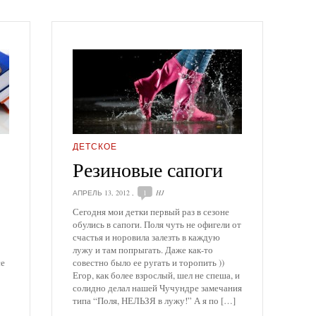
ДЕТСКОЕ
Резиновые сапоги
АПРЕЛЬ 13, 2012
,
1
HJ
Сегодня мои детки первый раз в сезоне
обулись в сапоги. Поля чуть не офигели от
счастья и норовила залезть в каждую
лужу и там попрыгать. Даже как-то
се
совестно было ее ругать и торопить ))
Егор, как более взрослый, шел не спеша, и
солидно делал нашей Чучундре замечания
типа “Поля, НЕЛЬЗЯ в лужу!” А я по […]