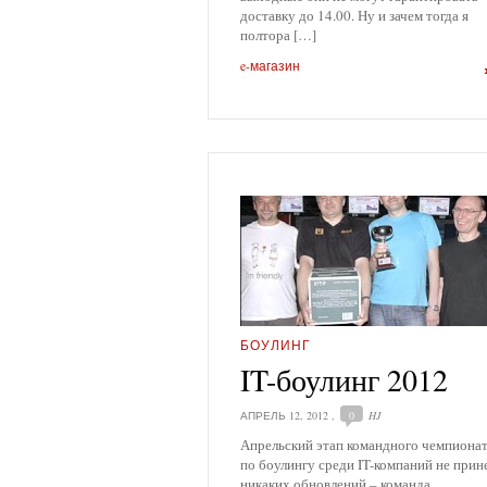
доставку до 14.00. Ну и зачем тогда я
полтора […]
e-магазин
БОУЛИНГ
IT-боулинг 2012
АПРЕЛЬ 12, 2012
,
0
HJ
Апрельский этап командного чемпиона
по боулингу среди IT-компаний не прин
никаких обновлений – команда