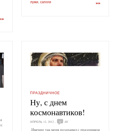
лужи
,
сапоги
»»
»»
ПРАЗДНИЧНОЕ
Ну, с днем
космонавтиков!
та
АПРЕЛЬ 12, 2012
,
0
HJ
ес
Именно так меня поздравил с праздником