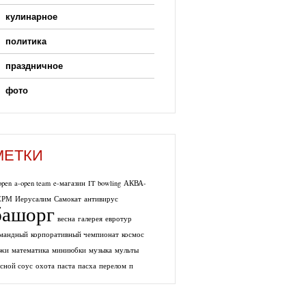
кулинарное
политика
праздничное
фото
МЕТКИ
open
a-open team
e-магазин
IT bowling
АКВА-
ЕРМ
Иерусалим
Самокат
антивирус
башорг
весна
галерея
евротур
мандный
корпоративный чемпионат
космос
ужи
математика
миниюбки
музыка
мульты
сной соус
охота
паста
пасха
перелом
п