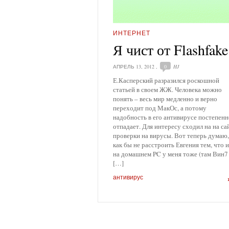
ИНТЕРНЕТ
Я чист от Flashfake
АПРЕЛЬ 13, 2012
,
0
HJ
Е.Касперский разразился роскошной
статьей в своем ЖЖ. Человека можно
понять – весь мир медленно и верно
переходит под МакОс, а потому
надобность в его антивирусе постепенн
отпадает. Для интересу сходил на на са
проверки на вирусы. Вот теперь думаю,
как бы не расстроить Евгения тем, что и
на домашнем PC у меня тоже (там Вин7
[…]
антивирус