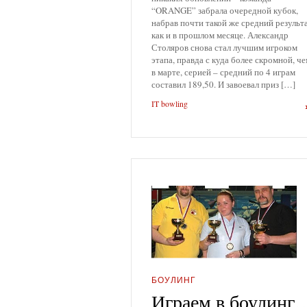
“ORANGE” забрала очередной кубок,
набрав почти такой же средний результа
как и в прошлом месяце. Александр
Столяров снова стал лучшим игроком
этапа, правда с куда более скромной, ч
в марте, серией – средний по 4 играм
составил 189,50. И завоевал приз […]
IT bowling
БОУЛИНГ
Играем в боулинг